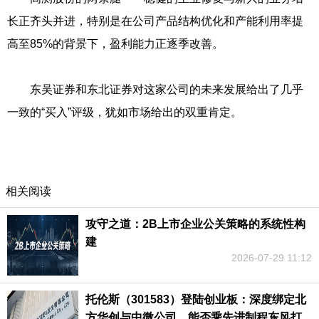
长正齐头并进，特别是在公司产品结构优化和产能利用率提
高至85%的背景下，盈利能力正逐季改善。
东吴证券和东北证券对这家公司的未来发展给出了几乎
一致的“买入”评级，犹如市场给出的双重肯定。
相关阅读
攻守之道：2B上市企业公关策略的系统性构
建
2026-07-29 11:12
托伦斯（301583）登陆创业板：深度绑定北
方华创与中微公司，能否乘先进制程东风打