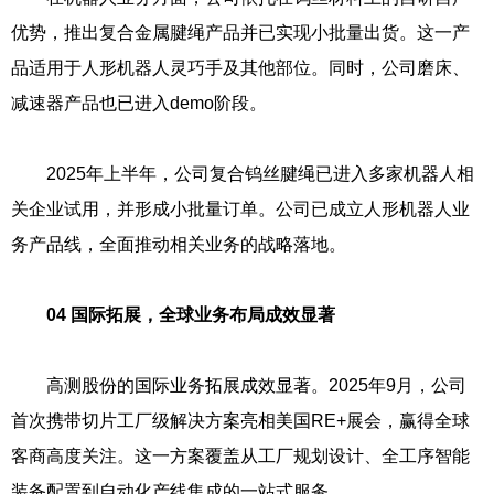
优势，推出复合金属腱绳产品并已实现小批量出货。这一产
品适用于人形机器人灵巧手及其他部位。同时，公司磨床、
减速器产品也已进入demo阶段。
2025年上半年，公司复合钨丝腱绳已进入多家机器人相
关企业试用，并形成小批量订单。公司已成立人形机器人业
务产品线，全面推动相关业务的战略落地。
04 国际拓展，全球业务布局成效显著
高测股份的国际业务拓展成效显著。2025年9月，公司
首次携带切片工厂级解决方案亮相美国RE+展会，赢得全球
客商高度关注。这一方案覆盖从工厂规划设计、全工序智能
装备配置到自动化产线集成的一站式服务。