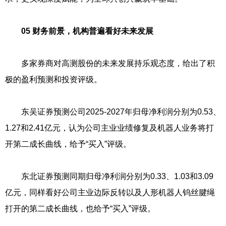
05 财务前景，机构普遍看好未来发展
多家券商对高测股份的未来发展持乐观态度，给出了积
极的盈利预测和投资评级。
东吴证券预测公司2025-2027年归母净利润分别为0.53、
1.27和2.41亿元，认为公司主业业绩修复及机器人业务将打
开第二成长曲线，给予“买入”评级。
东北证券预测同期归母净利润分别为0.33、1.03和3.09
亿元，同样看好公司主业边际反转以及人形机器人钨丝腱绳
打开的第二成长曲线，也给予“买入”评级。