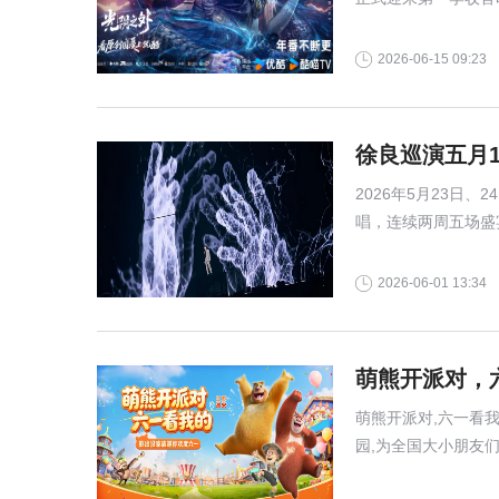
度的视觉美学以及对
流媒体的广泛认可，
2026-06-15 09:23
徐良巡演五月
2026年5月23日、
唱，连续两周五场盛
为苏州观众留下独家
2026-06-01 13:34
萌熊开派对，
萌熊开派对,六一看我
园,为全国大小朋友