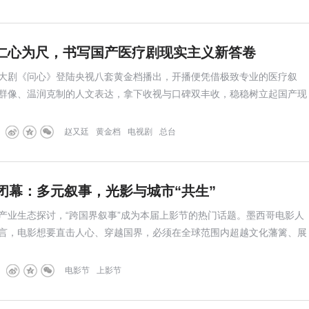
仁心为尺，书写国产医疗剧现实主义新答卷
大剧《问心》登陆央视八套黄金档播出，开播便凭借极致专业的医疗叙
群像、温润克制的人文表达，拿下收视与口碑双丰收，稳稳树立起国产现
作。
赵又廷
黄金档
电视剧
总台
闭幕：多元叙事，光影与城市“共生”
产业生态探讨，“跨国界叙事”成为本届上影节的热门话题。墨西哥电影人
言，电影想要直击人心、穿越国界，必须在全球范围内超越文化藩篱、展
本土文化的内容。
电影节
上影节