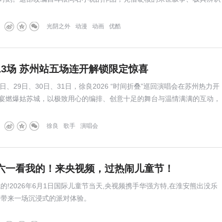
人性与生存的深刻思辨，在商业成绩与观众口碑上实现双丰收，更获得主
为国漫在题材拓维与文化表达上探出一条新路。
光阴之外
动漫
动画
优酷
13场 苏州站五场连开解锁限定惊喜
24日、29日、30日、31日，徐良2026 “时间折叠”巡回演唱会在苏州热力开
宴燃爆姑苏城，以极致用心的编排、创意十足的舞台与温情满满的互动，
记忆，五月篇章就此落下帷幕。
徐良
歌手
演唱会
六一看我的！来央视频，过热闹儿童节！
的!2026年6月1日国际儿童节当天,央视频携手华强方特,在淮安熊出没乐
们带来一场沉浸式的派对体验。