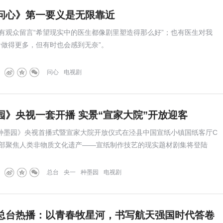
问心》第一要义是无限靠近
观众留言“希望现实中的医生都像剧里塑造得那么好”；也有医生对我
者做得更多，但有时也会感到无奈”。
问心
电视剧
园》央视一套开播 实景“宣家大院”开放迎客
《种墨园》央视首播式暨宣家大院开放仪式在泾县中国宣纸小镇国纸客厅C
部聚焦人类非物质文化遗产——宣纸制作技艺的现实题材剧集将登陆
，与全国观众一起见证千年宣纸如何在时光中传承不朽。
总台
央一
种墨园
电视剧
总台热播：以青春牧星河，书写航天强国时代答卷