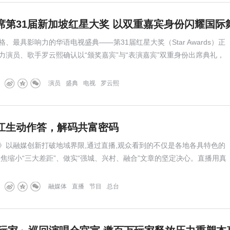
席第31届新加坡红星大奖 以双重嘉宾身份闪耀国际
、最具影响力的华语电视盛典——第31届红星大奖（Star Awards）正
力演员、歌手罗云熙确认以“颁奖嘉宾”与“表演嘉宾”双重身份出席典礼，
场。
演员
盛典
电视
罗云熙
江生动作答，解码共富密码
”里》以融媒创新打破地域界限,通过直播,观众看到的不仅是各地各具特色的
聚焦缩小“三大差距”、做实“强城、兴村、融合”文章的坚定决心。直播用真
,用诸多鲜活的案例诠释了共富内涵。
融媒体
直播
节目
总台