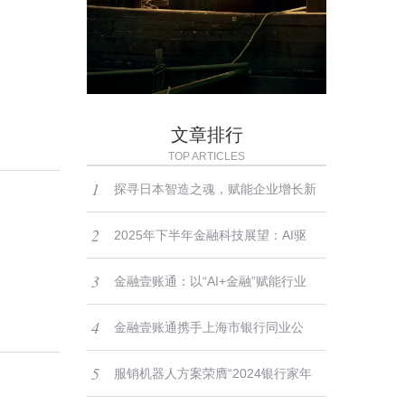
文章排行
TOP ARTICLES
1
探寻日本智造之魂，赋能企业增长新
2
路径——2025-2026日本精密仪器与
2025年下半年金融科技展望：AI驱
3
高端制造标杆考察团招募启动
动、监管深化与全球化布局
金融壹账通：以“AI+金融”赋能行业
4
数字化转型，助力做好“五篇大文章”
金融壹账通携手上海市银行同业公
5
会：聚焦科技创新，共同探讨银行转
服销机器人方案荣膺“2024银行家年