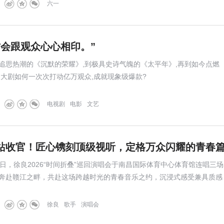
六一
才会跟观众心心相印。”
追思热潮的《沉默的荣耀》,到极具史诗气魄的《太平年》,再到如今点燃
台大剧如何一次次打动亿万观众,成就现象级爆款?
电视剧
电影
文艺
站收官！匠心镌刻顶级视听，定格万众闪耀的青春
至17日，徐良2026“时间折叠”巡回演唱会于南昌国际体育中心体育馆连唱三场
奔赴赣江之畔，共赴这场跨越时光的青春音乐之约，沉浸式感受兼具质感
宴。
徐良
歌手
演唱会