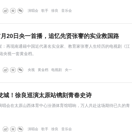
联起被时光折叠的记忆，为到场观众留下兼具温情与欢乐的珍贵现场体
演唱会
歌手
徐良
音乐会
7月20日央一首播，追忆先贤张謇的实业救国路
官宣：再现南通籍中国近代著名实业家、教育家张謇人生经历的电视剧《江
陆央视一套黄金档。
央视
黄金档
电视剧
央一
龙城！徐良巡演太原站镌刻青春史诗
回演唱会在太原山西体育中心汾酒体育馆唱响，万人共赴这场期待已久的青
演唱会
歌手
徐良
音乐会