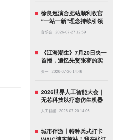
徐良巡演合肥站顺利收官
“一站一新”理念持续引领
华语巡演内容升级！
音乐会
2026-07-27 12:59
《江海潮生》7月20日央一
首播，追忆先贤张謇的实
业救国路
央一
2026-07-20 14:46
2026世界人工智能大会｜
无芯科技以疗愈仿生机器
人解锁AI陪伴新范式
人工智能
2026-07-20 14:06
城市伴游丨特种兵式打卡
WAIC浦东前站！我在张江