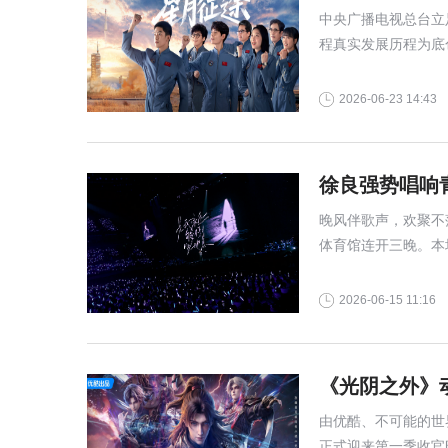
中央广播电视总台立
程真实发展历程为底
的幕后征程,
2026-06-23 14:43
徐良强势唱响
晚风伴歌声，欢聚不
体育馆连开三晚。本
还为观众进行三万根
奖、全城宣发造势以
2026-06-15 11:16
《光阴之外》
由优酷、不可能的世
正式迎来第一季收官