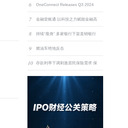
6
型之路
度金融科技产品创新优秀案例”
OneConnect Releases Q3 2024
7
Results
金融壹账通:以科技之力赋能金融高
8
质量发展
持续“瘦身” 多家银行下架直销银行
9
App
燃油车绝地反击
10
存款利率下调刺激居民保险需求 保
险股有望迎来“戴维斯双击”配置良机