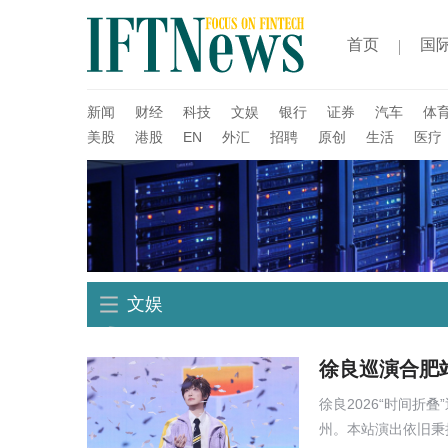
首页
国
新闻
财经
科技
文娱
银行
证券
汽车
体
美股
港股
EN
外汇
招聘
原创
生活
医疗
文娱
徐良巡演合肥
徐良2026“时间
州。本站演出依旧秉