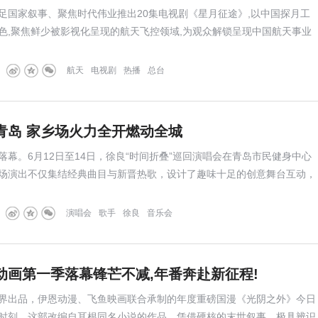
足国家叙事、聚焦时代伟业推出20集电视剧《星月征途》,以中国探月工
色,聚焦鲜少被影视化呈现的航天飞控领域,为观众解锁呈现中国航天事业
航天
电视剧
热播
总台
青岛 家乡场火力全开燃动全城
落幕。6月12日至14日，徐良“时间折叠”巡回演唱会在青岛市民健身中心
场演出不仅集结经典曲目与新晋热歌，设计了趣味十足的创意舞台互动，
烤肠发放、无人机表演、家乡特别版读信等暖心环节，搭配本土好物抽
及歌迷暖心应援，打造出一场兼具青春回忆、趣味互动与满
演唱会
歌手
徐良
音乐会
动画第一季落幕锋芒不减,年番奔赴新征程!
界出品，伊恩动漫、飞鱼映画联合承制的年度重磅国漫《光阴之外》今日
时刻。这部改编自耳根同名小说的作品，凭借硬核的末世叙事、极具辨识