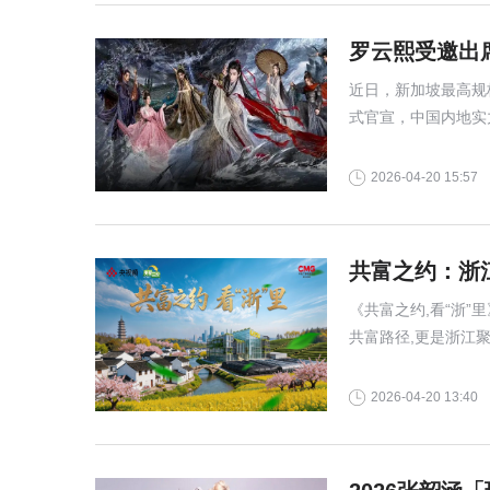
罗云熙受邀出
近日，新加坡最高规格
式官宣，中国内地实
并在红毯环节压轴出
2026-04-20 15:57
共富之约：浙
《共富之约,看“浙
共富路径,更是浙江
实场景回应社会关切
2026-04-20 13:40