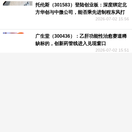
托伦斯（301583）登陆创业板：深度绑定北
方华创与中微公司，能否乘先进制程东风打
2026-07-02 15:56
破零部件“卡脖子”？
广生堂（300436）：乙肝功能性治愈赛道稀
缺标的，创新药管线进入兑现窗口
2026-07-02 15:51
燧原科技闯关科创板：DSA架构的“孤勇
者”，如何撑起60亿算力征途？
2026-07-02 15:46
《问心》：以仁心为尺，书写国产医疗剧现
实主义新答卷
2026-07-01 17:11
好会计易代账好业财T+Cloud：AI同源，打