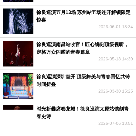
徐良巡演五月13场 苏州站五场连开解锁限定
惊喜
2026-06-01 13:34
徐良巡演南昌站收官！匠心镌刻顶级视听，
定格万众闪耀的青春篇章
2026-05-18 14:39
徐良巡演深圳首开 顶级舞美与青春回忆共铸
时间折叠
2026-03-30 15:25
时光折叠席卷龙城！徐良巡演太原站镌刻青
春史诗
2026-07-06 13:51