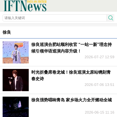
徐良
徐良巡演合肥站顺利收官 “一站一新”理念持
续引领华语巡演内容升级！
2026-07-27 12:59
时光折叠席卷龙城！徐良巡演太原站镌刻青
春史诗
2026-07-06 13:51
徐良强势唱响青岛 家乡场火力全开燃动全城
2026-06-15 11:16