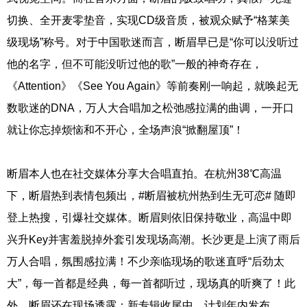
切换、全开麦零垫音，实现CD级音质，被观众赋予“格莱美
级现场”称号。对于中国歌迷而言，断眉早已是“你可以没听过
他的名字，但不可能没听过他的歌”一般的神奇存在，
《Attention》《See You Again》等前奏刚一响起，就唤起无
数歌迷的DNA，万人大合唱加之松弛感拉满的曲调，一开口
就让你忘掉烦恼和不开心，全场声浪“掀翻屋顶”！
断眉本人也在社交媒体分享大合唱直拍。在杭州38℃高温
下，断眉热到表情包频出，#断眉被杭州热到生无可恋# 随即
登上热搜，引爆社交媒体。断眉则依旧保持敬业，高温中即
兴升Key并害羞脱掉外套引发现场高潮。长沙更是上演了雨后
万人合唱，氛围感拉满！不少亲临现场的歌迷直呼“后劲太
大”，每一首都是经典，每一首都听过，现场真的听爽了！此
外，断眉还在现场透露：新专辑收尾中，计划年内发布。