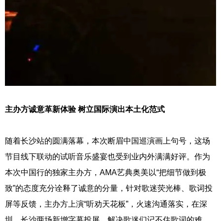
主办方诚意革新体验 树立国际演出本土化范式
随着长沙站的圆满落幕，本次断眉中国巡演画上句号，这场
节目线下联动的试听音乐盛宴也受到业内外满满好评。作为
本次中国行的独家主办方，AMA艺典奥美以“把细节做到极
致”的态度充分诠释了诚意的分量，针对歌迷荧光棒、歌词投
屏等反馈，主办方上演“听劝天花板”，火速沟通落实，在深
圳、长沙两场新增字幕投屏，解决歌迷们记不住歌词的难