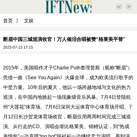
首页
》
文娱
断眉中国三城巡演收官！万人催泪合唱被赞“格莱美平替”
2025-07-15 17:15
2015年，美国唱作才子Charlie Puth查理普斯（昵称“断眉”）
凭借一曲《See You Again》火爆全球，成为欧美流行歌手的
中坚力量。10年后的夏天，他以一场跨越地域与文化的热力
巡演，在中国内地掀起一场现象级音乐风暴。7月4日登陆杭
州“大莲花”体育场、7月6日深圳大运体育中心体育场开唱、7
月12日长沙贺龙体育场收官，断眉仅用两周时间完成三城巡
演。从行走的CD、演唱会堪比格莱美、锦鲤认证，到“热成
表情包”一边直呼“too hot”脱衬衫一边继续卖力演唱，再到演