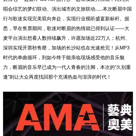
唱会综艺的梦幻联动、演出城市的文旅联动......本次断眉中国
行与歌迷实现完美双向奔赴，实现行业视听盛宴新标杆。据
悉，早在售票期间，歌迷对断眉的热情就已得到认证——大
麦平台演出想看人数持续飙升，许愿加场近22万人；杭州、
深圳实现开票秒售罄，加场的长沙站也在光速抢完！从MP3
时代的单曲循环，到如今终于能亲临现场感受他的音乐魅
力，断眉的音乐早已成为一代人青春的注脚，本次的“久别重
逢”则让大众再度找回那个充满热血与澎湃的时代！