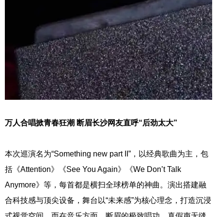
万人合唱掀青春狂潮 断眉长沙网友直呼“后劲太大”
本次巡演名为“Something new part II”，以经典歌曲为主，包
括《Attention》《See You Again》《We Don’t Talk
Anymore》等，每首都是横扫全球榜单的神曲。演出搭建融
合科技感与顶尖设备，舞台以“未来感”为核心理念，打造沉浸
式视觉空间。而在音乐方面，断眉的极致唱功，真假声无缝